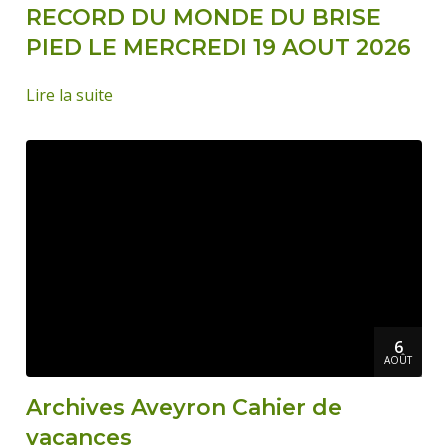
RECORD DU MONDE DU BRISE
PIED LE MERCREDI 19 AOUT 2026
Lire la suite
6
AOÛT
Archives Aveyron Cahier de
vacances