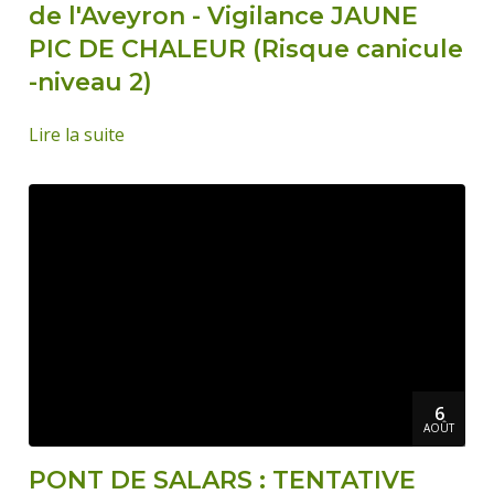
de l'Aveyron - Vigilance JAUNE
PIC DE CHALEUR (Risque canicule
-niveau 2)
Lire la suite
6
AOÛT
PONT DE SALARS : TENTATIVE