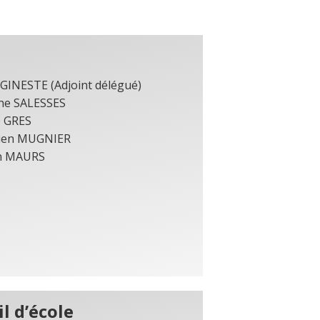
 GINESTE (Adjoint délégué)
ne SALESSES
e GRES
ien MUGNIER
n MAURS
l d’école