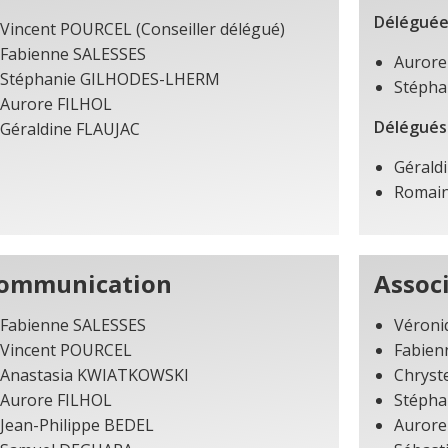
Déléguées
Vincent POURCEL (Conseiller délégué)
Fabienne SALESSES
Aurore
Stéphanie GILHODES-LHERM
Stéph
Aurore FILHOL
Délégués 
Géraldine FLAUJAC
Gérald
Romai
ommunication
Assoc
Fabienne SALESSES
Véroni
Vincent POURCEL
Fabien
Anastasia KWIATKOWSKI
Chrys
Aurore FILHOL
Stéph
Jean-Philippe BEDEL
Aurore