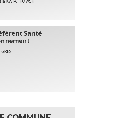
sia KWIATKOWSKI
éférent Santé
onnement
e GRES
E COMMUNE