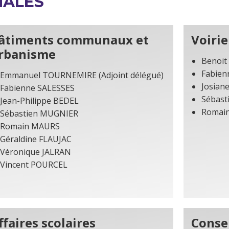
NALES
âtiments communaux et
Voirie
rbanisme
Benoit
Fabien
Emmanuel TOURNEMIRE (Adjoint délégué)
Josian
Fabienne SALESSES
Sébast
Jean-Philippe BEDEL
Romai
Sébastien MUGNIER
Romain MAURS
Géraldine FLAUJAC
Véronique JALRAN
Vincent POURCEL
ffaires scolaires
Consei