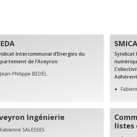
IEDA
SMIC
ndicat Intercommunal d’Energies du
Syndicat 
partement de l’Aveyron
numérique
Collectiv
Jean-Philippe BEDEL
Adhéren
Fabien
veyron Ingénierie
Commi
listes
Fabienne SALESSES