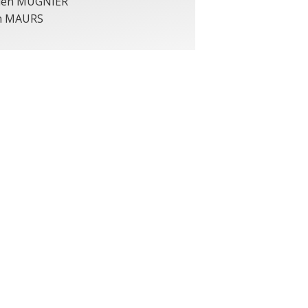
ien MUGNIER
n MAURS