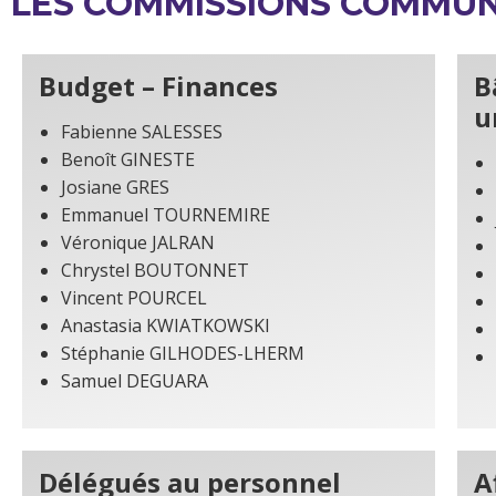
LES COMMISSIONS COMMU
Budget – Finances
B
u
Fabienne SALESSES
Benoît GINESTE
Josiane GRES
Emmanuel TOURNEMIRE
Véronique JALRAN
Chrystel BOUTONNET
Vincent POURCEL
Anastasia KWIATKOWSKI
Stéphanie GILHODES-LHERM
Samuel DEGUARA
Délégués au personnel
A