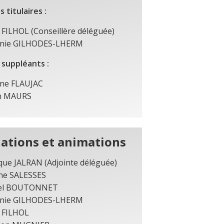
 titulaires :
 FILHOL (Conseillère déléguée)
anie GILHODES-LHERM
suppléants :
ine FLAUJAC
n MAURS
iations et animations
que JALRAN (Adjointe déléguée)
ne SALESSES
tel BOUTONNET
anie GILHODES-LHERM
 FILHOL