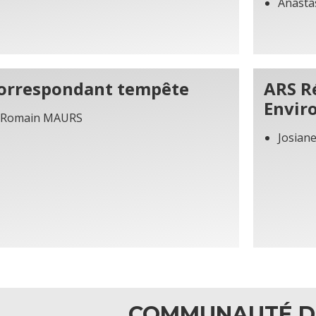
Anasta
orrespondant tempête
ARS R
Envir
Romain MAURS
Josian
COMMUNAUTÉ D