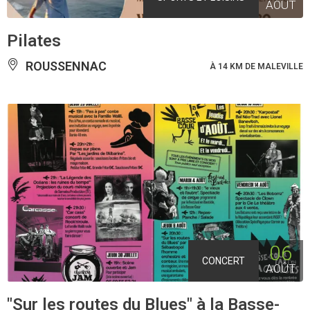
AOÛT
Pilates
ROUSSENNAC
À 14 KM DE MALEVILLE
06
CONCERT
AOÛT
"Sur les routes du Blues" à la Basse-