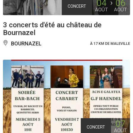
04
06
CONCERT
AOÛT
AOÛT
3 concerts d'été au château de
Bournazel
BOURNAZEL
À 17 KM DE MALEVILLE
07
CONCERT
AOÛT