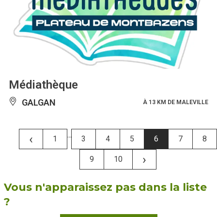
Médiathèque
GALGAN
À 13 KM DE MALEVILLE
...
‹
1
3
4
5
6
7
8
›
9
10
Vous n'apparaissez pas dans la liste
?