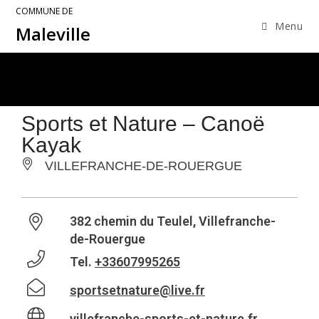
COMMUNE DE
Menu
Maleville
Sports et Nature – Canoë
Kayak
VILLEFRANCHE-DE-ROUERGUE
382 chemin du Teulel, Villefranche-
de-Rouergue
Tel.
+33607995265
sportsetnature@live.fr
villefranche-sports-et-nature.fr