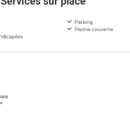
Services sur place
Parking
Piscine couverte
ndicapées
Gare
7″