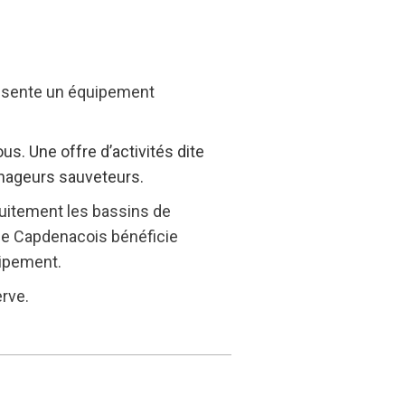
présente un équipement
us. Une offre d’activités dite
-nageurs sauveteurs.
tuitement les bassins de
que Capdenacois bénéficie
uipement.
erve.