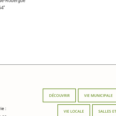
-de-Rouergue
54″
DÉCOUVRIR
VIE MUNICIPALE
ie :
VIE LOCALE
SALLES E