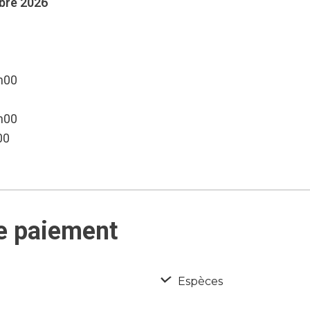
mbre 2026
8h00
8h00
00
e paiement
Espèces