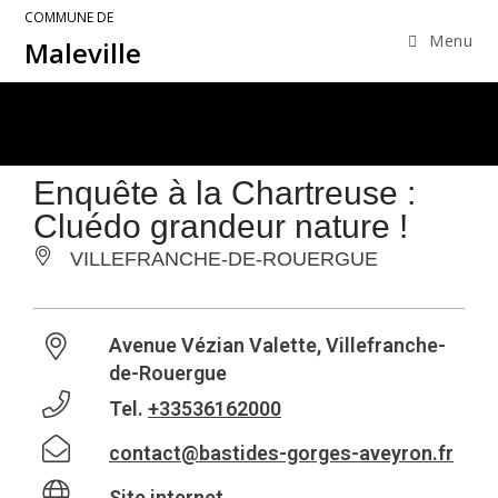
COMMUNE DE
Menu
Maleville
Enquête à la Chartreuse :
Cluédo grandeur nature !
VILLEFRANCHE-DE-ROUERGUE
Avenue Vézian Valette, Villefranche-
de-Rouergue
Tel.
+33536162000
contact@bastides-gorges-aveyron.fr
Site internet