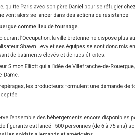
le, quitte Paris avec son père Daniel pour se réfugier ch
ne vont alors se lancer dans des actions de résistance.
ouergue comme lieu de tournage.
lo durant l’Occupation, la ville bretonne ne dispose plus a
 réalisateur Shawn Levy et ses équipes se sont donc mis en
ant de bâtiments élevés et de rues étroites.
eur Simon Elliott qui a l’idée de Villefranche-de-Rouergue
tre-Dame.
s repérages, les producteurs formulent une demande de t
cceptée.
erve l’ensemble des hébergements encore disponibles pour
g de figurants est lancé : 500 personnes (de 6 à 75 ans) s
ssi les soldats allemands et américains.