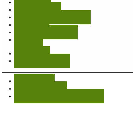
Découvrir
Vie municipale
Démarches, infos pratiques
Vie locale
Salles et équipements
Météo
Facebook
Panneau Pocket
Plan du site
Mentions légales
Données personnelles et cookies