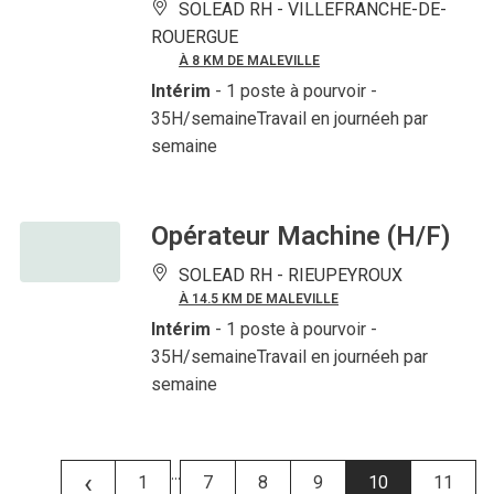
SOLEAD RH -
VILLEFRANCHE-DE-
ROUERGUE
À 8 KM DE MALEVILLE
Intérim
- 1 poste à pourvoir
-
35H/semaineTravail en journéeh par
semaine
Opérateur Machine (H/F)
SOLEAD RH -
RIEUPEYROUX
À 14.5 KM DE MALEVILLE
Intérim
- 1 poste à pourvoir
-
35H/semaineTravail en journéeh par
semaine
...
‹
1
7
8
9
10
11