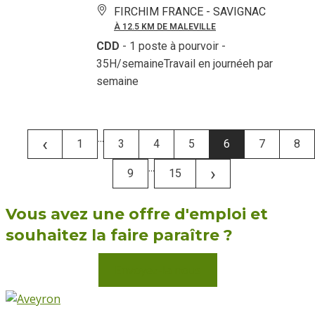
FIRCHIM FRANCE -
SAVIGNAC
À 12.5 KM DE MALEVILLE
CDD
- 1 poste à pourvoir
-
35H/semaineTravail en journéeh par
semaine
...
‹
1
3
4
5
6
7
8
...
›
9
15
Vous avez une offre d'emploi et
souhaitez la faire paraître ?
Envoyez-la nous