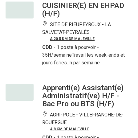
CUISINIER(E) EN EHPAD
(H/F)
SITE DE RIEUPEYROUX -
LA
SALVETAT-PEYRALÈS
À 20.5 KM DE MALEVILLE
CDD
- 1 poste à pourvoir
-
35H/semaineTravail les week-ends et
jours fériés...h par semaine
Apprenti(e) Assistant(e)
Administratif(ve) H/F -
Bac Pro ou BTS (H/F)
AGRI-POLE -
VILLEFRANCHE-DE-
ROUERGUE
À 8 KM DE MALEVILLE
CDD
- 1 poste à pourvoir
-